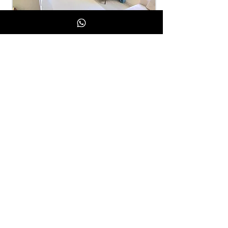
Апартаменты 1+1 на 3 человека, 40 м²
Детали
River Park Residence Lara является
предприятием İncesu Gıda A.Ş.