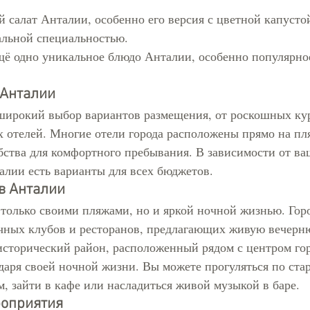
 салат Анталии, особенно его версия с цветной капустой
альной специальностью.
щё одно уникальное блюдо Анталии, особенно популярное
 Анталии
широкий выбор вариантов размещения, от роскошных кур
 отелей. Многие отели города расположены прямо на пля
бства для комфортного пребывания. В зависимости от ва
алии есть варианты для всех бюджетов.
 в Анталии
 только своими пляжами, но и яркой ночной жизнью. Горо
чных клубов и ресторанов, предлагающих живую вечерн
исторический район, расположенный рядом с центром гор
даря своей ночной жизни. Вы можете прогуляться по ст
, зайти в кафе или насладиться живой музыкой в баре.
роприятия