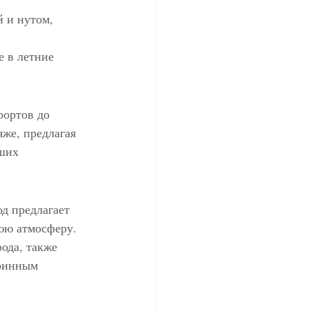
 и нутом, 
 в летние 
ортов до 
же, предлагая 
ших 
д предлагает 
юю атмосферу.
ода, также 
аринным 