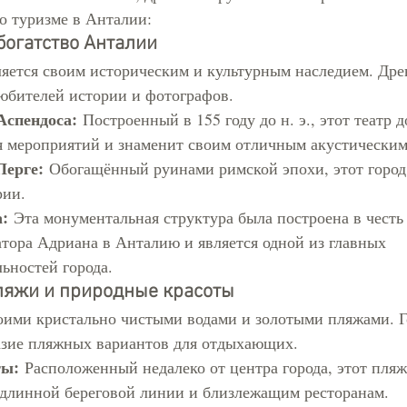
 о туризме в Анталии:
богатство Анталии
яется своим историческим и культурным наследием. Дре
юбителей истории и фотографов.
Аспендоса:
 Построенный в 155 году до н. э., этот театр д
я мероприятий и знаменит своим отличным акустически
Перге:
 Обогащённый руинами римской эпохи, этот город
рии.
:
 Эта монументальная структура была построена в честь
тора Адриана в Анталию и является одной из главных 
ьностей города.
ляжи и природные красоты
оими кристально чистыми водами и золотыми пляжами. Г
азие пляжных вариантов для отдыхающих.
ты:
 Расположенный недалеко от центра города, этот пляж
 длинной береговой линии и близлежащим ресторанам.