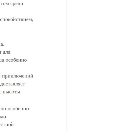
том среди 
спокойствием, 
а.
 для 
ша особенно 
й приключений.
доставляет 
с высоты.
ион особенно 
ми.
естной 