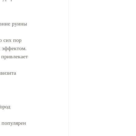
вние руины 
о сих пор 
м эффектом.
 привлекает 
 визита 
ород 
 популярен 