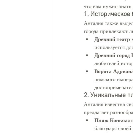
что вам нужно знать
1. Историческое 
Анталия также выдел
города привлекают л
Древний театр 
используется дл
Древний город 
любителей исто
Ворота Адриана
римского импера
достопримечател
2. Уникальные п
Анталия известна св
предлагает разнообр
Пляж Коньяал
благодаря своей