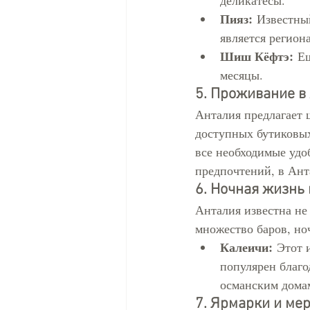
деликатесы.
Пияз:
 Известный
является регион
Шиш Кёфтэ:
 Е
месяцы.
5. Проживание в
Анталия предлагает 
доступных бутиковых
все необходимые удо
предпочтений, в Ант
6. Ночная жизнь
Анталия известна не
множество баров, но
Калеичи:
 Этот 
популярен благо
османским домам
7. Ярмарки и ме