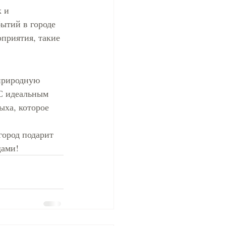
 и 
ытий в городе 
приятия, такие 
природную 
С идеальным 
ыха, которое 
город подарит 
ами! 